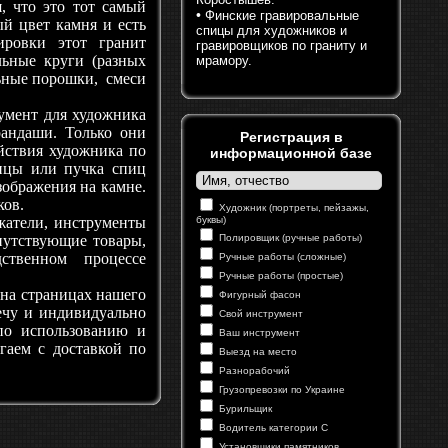
, что это тот самый
•
Финские гравировальные
й цвет камня и есть
спицы для художников и
ировки этот гранит
гравировщиков по граниту и
льные круги (разных
мрамору.
льные порошки, смеси
умент для художника
андаши. Только они
Регистрация в
йствия художника по
информационной базе
пицы или пучка спиц
зображения на камне.
ков.
Художник (портреты, пейзажы,
жатели, инструменты
буквы)
опутствующие товары,
Полировщик (ручные работы)
ственном процессе
Ручные работы (сложные)
Ручные работы (простые)
на страницах нашего
Фигурный фасон
ечу и индивидуально
Свой инструмент
по использованию и
Ваш инструмент
гаем с доставкой по
Выезд на место
Разнорабочий
Грузопревозки по Украине
Бурильщик
Водитель категории С
Установщики памятников