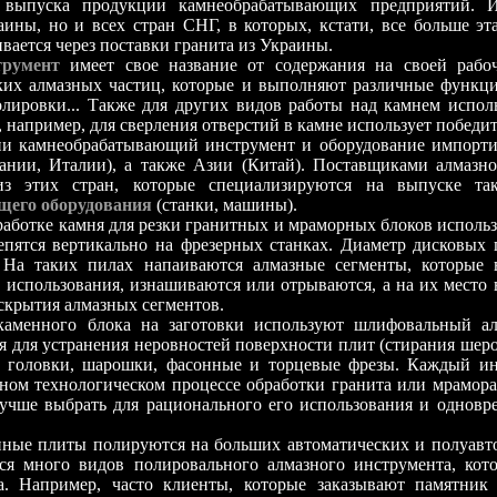
 выпуска продукции камнеобрабатывающих предприятий. 
ины, но и всех стран СНГ, в которых, кстати, все больше эт
ивается через поставки гранита из Украины.
румент
имеет свое название от содержания на своей рабоч
ких алмазных частиц, которые и выполняют различные функци
олировки... Также для других видов работы над камнем испол
, например, для сверления отверстий в камне использует победит
 камнеобрабатывающий инструмент и оборудование импортир
ании, Италии), а также Азии (Китай). Поставщиками алмазно
з этих стран, которые специализируются на выпуске та
его оборудования
(станки, машины).
ботке камня для резки гранитных и мраморных блоков исполь
репятся вертикально на фрезерных станках. Диаметр дисковых 
! На таких пилах напаиваются алмазные сегменты, которые 
 использования, изнашиваются или отрываются, а на их место
скрытия алмазных сегментов.
енного блока на заготовки используют шлифовальный ал
я для устранения неровностей поверхности плит (стирания шеро
е головки, шарошки, фасонные и торцевые фрезы. Каждый и
ном технологическом процессе обработки гранита или мрамора
учше выбрать для рационального его использования и однов
е плиты полируются на больших автоматических и полуавто
тся много видов полировального алмазного инструмента, ко
а. Например, часто клиенты, которые заказывают памятник