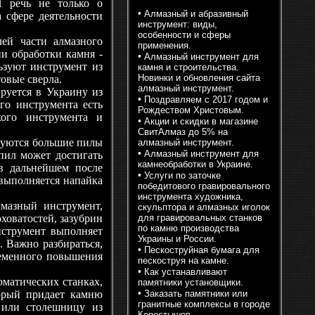
И речь не только о
•
Алмазный и абразивный
а сфере деятельности
инструмент: виды,
особенности и сферы
ей части алмазного
применения.
и обработки камня -
•
Алмазный инструмент для
ьзуют инструмент из
камня и строительства.
Новинки и обновления сайта
овые сверла.
алмазный инструмент.
уется в Украину из
•
Поздравляем с 2017 годом и
го инструмента есть
Рождеством Христовым.
кого инструмента и
•
Акции и скидки в магазине
СвитАлмаз до 5% на
зуются большие пилы
алмазный инструмент.
•
Алмазный инструмент для
пил может достигать
камнеобработки в Украине.
в дальнейшем после
•
Услуги по заточке
 выполняется напайка
победитового гравировального
инструмента художника,
мазный инструмент,
скульптора и алмазных иголок
ховатостей, зазубрин
для гравировальных станков
по камню производства
нструмент выполняет
Украины и России.
. Важно разбираться,
•
Пескоструйная бумага для
ременного повышения
пескоструя на камне.
•
Как устанавливают
матических станках,
памятники установщики.
•
торый придает камню
Заказать памятники или
гранитные комплексы в городе
 или столешницу из
Коростышев.