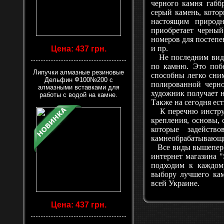
черного камня габб
серый камень, кото
настоящим природн
приобретает черный
номеров для постепе
и пр.
Цена: 437 грн.
Не последним вид
по камню. Это поб
Липучки алмазные резиновые
способны легко сни
Дельфин Ф100№200 с
полированной черно
алмазными вставками для
художник получает н
работы с водой на камне.
Также на сегодня ес
К перечню инструме
крепления, основы, 
которые задейств
камнеобрабатывающи
Все виды вышепереч
интернет магазина 
подходим к каждом
выбору лучшего ка
всей Украине.
Цена: 437 грн.