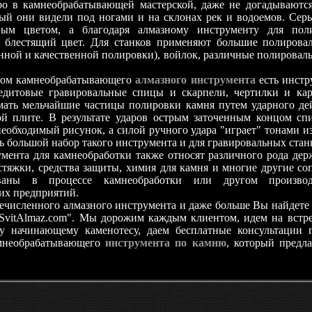
ро в камнеобрабатывающей мастерской, даже не догадываются
рый они видели под ногами и на склонах рек и водоемов. Серы
ым цветом, а благодаря алмазному инструменту для пол
 блестящий цвет. Для станков применяют большие полирова
нной и качественной полировки), войлок, различные полирова
ом камнеобрабатывающего
алмазного инструмента
есть инстр
едитовые гравировальные спицы и скарпели, чертилки и кар
мать мельчайшие частицы полировки камня путем ударного де
й плите. В результате ударов острым заточенным концом с
еобходимый рисунок, а силой ручного удара "играет" тонами и
ть большой набор такого инструмента и для гравировальных стан
нта для камнеобработки также относят различного рода дер
стяжки, средства защиты, химия для камня и многие другие с
ованы в процессе камнеобработки или другом производ
х предприятий.
исленного алмазного инструмента и даже больше Вы найдете 
"SvitAlmaz.com". Мы дорожим каждым клиентом, идем на встр
у начинающему каменотесу, даем бесплатные консультации 
мнеобрабатывающего
инструмента по камню
, который предла