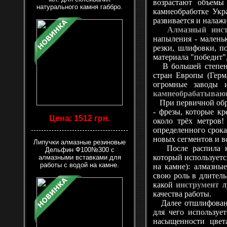
возрастают объемы
натурального камня габбро.
камнеобработке Укра
развивается и налаж
Алмазный инст
напыления - малень
резки, шлифовки, п
материала "победит"
В большей степени
стран Европы (Герм
огромные заводы и
камнеобрабатывающ
При первичной обра
- фрезы, которые к
Цена: 1512 грн.
около трёх метров
определенного срока
новых сегментов и в
Липучки алмазные резиновые
После распила кам
Дельфин Ф100№300 с
который используетс
алмазными вставками для
работы с водой на камне.
на камне): алмазны
свою роль в длитель
какой
инструмент
л
качества работы.
Далее отшлифованны
для чего используе
насыщенности цвет