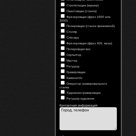
Стропольщик (карьер)
Окантовщик (станок)
Фрезеровщик (фрез 1600 или
3000)
Полировщик (станок прижимной)
Столяр
Слесарь
Фрезеровщик (фрез 400, вазы)
Полировщик ваз
Скульптор
Мастер
Ретушор
Гравировщик
Каменатёс
Оператор гравировального
станка
Художник-гравировщик
Ретушор-художник
Контактная информация