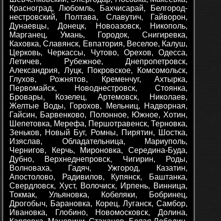
Красноград, Любомль, Бахчисарай, Белгород-
нестровский, Полтава, Славутич, Гайворон,
Дунаевцы, Донецк, Новоазовск, Никополь,
Марганец, Умань, Городок, Снигиревка,
Каховка, Славянск, Евпатория, Веселое, Калуш,
Церковь, Черкассы, Чутово, Орехов, Одесса,
Летичев, Рубежное, Днепропетровск,
Александрия, Луцк, Покровское, Комсомольск,
Глухов, Рожнятов, Кременчуг, Ахтырка,
Первомайск, Новоднестровск, Стоянка,
Бровары, Козелец, Артемовск, Николаев,
Желтые Воды, Горохов, Мельниц, Надворная,
Гайсин, Барвенково, Полонное, Южное, Хотин,
Шепетовка, Мерефа, Першотравенск, Терновка,
Зеньков, Новый Буг, Ромны, Пирятин, Шостка,
Изяслав, Обладательница, Мариуполь,
Чернигов, Керчь, Мироновка, Середина-Буда,
Дубно, Верхнеднепровск, Чигирин, Роды,
Волноваха, Гадяч, Ужгород, Казатин,
Апостолово, Радивилов, Купянск, Баштанка,
Свердловск, Хуст, Волочиск, Ирпень, Винница,
Токмак, Ульяновка, Кобеляки, Бобринец,
Дрогобыч, Барановка, Корец, Луганск, Самбор,
Ивановка, Глобино, Новомосковск, Долина,