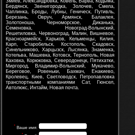
Змиев, Александровка, Ковель, Варва, Кодыма,
Бердянск, Звенигородка, Золочев, Смела,
Чаплинка, Броды, Лубны, Геническ, Путивль,
Березань, Овруч, Армянск, Балаклея,
Золотоноша, Черноморское, Диканька,
Семеновка, Новоград-Волынский,
Решетиловка, Червоноград, Малин, Вишневое,
Красноармейск, Харьков, Кельменцы, Килия,
Карп, Старобельск, Костополь, Скадовск,
Синельниково, Харцызск, Лысянка, Знаменка,
Котельва, Машевка, Котовск, Тернополь, Новая
Каховка, Корюковка, Северодонецк, Пятихатки,
Миргород, Владимир-Волынский, Мукачево,
Береговое, Ровеньки, Бахмач, Енакиево,
Кролевец, Киев, Светловодск, Петропавловка
транспортными компаниями Сат, Гюнсел,
Автолюкс, Интайм, Новая почта.
*
Ваше имя:
*