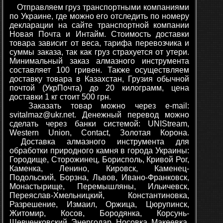
Отправляем груз транспортными компаниями
по Украине, где можно его отследить по номеру
декларации на сайте транспортной компании
Новая Почта и Интайм. Стоимость доставки
товара зависит от веса, тарифа перевозчика и
суммы заказа, так как груз страхуется от утери.
Минимальный заказ алмазного инструмента
составляет 100 гривен. Также осуществляем
доставку товара в Казахстан, Грузия обычной
почтой (УкрПочта) до 20 килограмм, цена
доставки 1 кг стоит 500 грн.
Заказать товар можно через e-mail:
svitalmaz@ukr.net. Денежный перевод можно
сделать через банки системой: UNIStream,
Western Union, Contact, Золотая Корона.
Доставка алмазного инструмента для
обработки природного камня в города Украины:
Городище, Сторожинец, Борисполь, Кривой Рог,
Каменка, Ленино, Кировск, Каменец-
Подольский, Борзна, Львов, Ивано-Франковск,
Монастырище, Перемышляны, Ильичевск,
Переяслав-Хмельницкий, Константиновка,
Разрешение, Измаил, Оржица, Цюрупинск,
Житомир, Косов, Бородянка, Корсунь-
Шевченковский, Энергодар, Носовка, Макеевка,