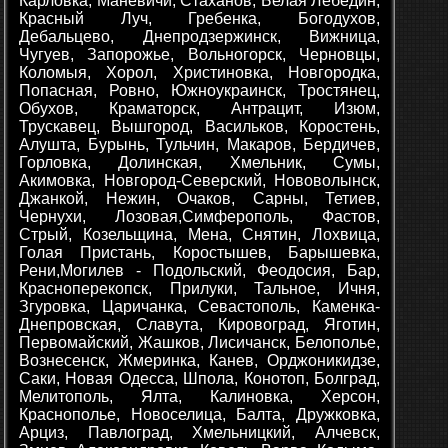
Карловка, Маневичи, Стаханов, Белая Лебедин,
Красный Луч, Гребенка, Богодухов,
Дебальцево, Днепродзержинск, Вижница,
Чугуев, Запорожье, Вольногорск, Черновцы,
Коломыя, Хорол, Христиновка, Новгородка,
Попасная, Ровно, Южноукраинск, Тростянец,
Обухов, Краматорск, Антрацит, Изюм,
Трускавец, Вышгород, Васильков, Коростень,
Алушта, Бурынь, Тульчин, Макаров, Бердичев,
Горловка, Долинская, Хмельник, Сумы,
Акимовка, Новгород-Северский, Нововолынск,
Джанкой, Нежин, Очаков, Сарны, Тетиев,
Чернухи, Лозовая,Симферополь, Фастов,
Стрый, Козельщина, Мена, Снятин, Лохвица,
Голая Пристань, Коростышев, Барышевка,
Рени,Могилев - Подольский, Феодосия, Бар,
Красноперекопск, Прилуки, Тальное, Ичня,
Згуровка, Царичанка, Севастополь, Каменка-
Днепровская, Славута, Кировоград, Яготин,
Первомайский, Жашков, Лисичанск, Белополье,
Вознесенск, Жмеринка, Канев, Орджоникидзе,
Саки, Новая Одесса, Шпола, Конотоп, Болград,
Мелитополь, Ялта, Калиновка, Херсон,
Краснополье, Новоселица, Балта, Дружковка,
Арциз, Павлоград, Хмельницкий, Алчевск,