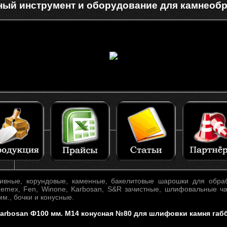
ый инструмент и оборудование для камнеоб
вные, корундовые, каменные, бакелитовые шарошки для обрабо
zemex, Fen, Winone, Karbosan, S&R зачистные, шлифовальные ч
м., бочки и конусные.
arbosan Ф100 мм. М14 конусная №80 для шлифовки камня габ