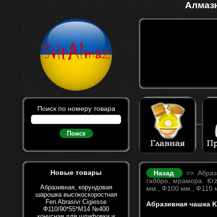
Алмазн
Поиск по номеру товара
Поиск
Новые товары
Назад
>> Абрази
габбро, мрамора. Kr
Абразивная, корундовая
мм., Ф100 мм., Ф110 м
шарошка высокоскоростная
Fen Abrasivi Cigiesse
Абразивная чашка K
Ф110/90*55*М14 №400
конусная для шлифовки и