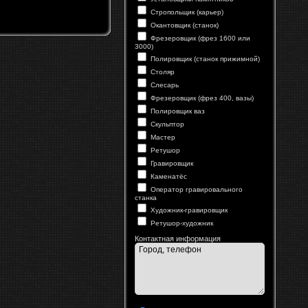
Стропольщик (карьер)
Окантовщик (станок)
Фрезеровщик (фрез 1600 или
3000)
Полировщик (станок прижимной)
Столяр
Слесарь
Фрезеровщик (фрез 400, вазы)
Полировщик ваз
Скульптор
Мастер
Ретушор
Гравировщик
Каменатёс
Оператор гравировального
станка
Художник-гравировщик
Ретушор-художник
Контактная информация