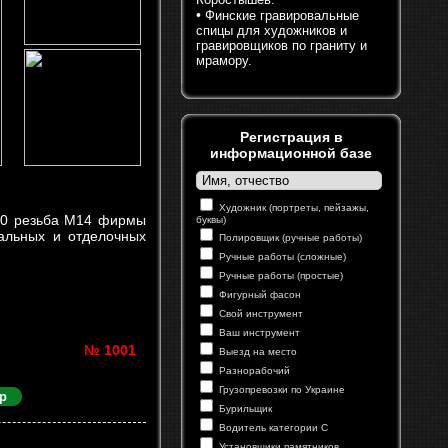
•
Финские гравировальные
спицы для художников и
гравировщиков по граниту и
мрамору.
Регистрация в
информационной базе
Художник (портреты, пейзажы,
80 резьба М14 фирмы
буквы)
альных и отделочных
Полировщик (ручные работы)
Ручные работы (сложные)
Ручные работы (простые)
Фигурный фасон
Свой инструмент
Ваш инструмент
№ 1001
Выезд на место
Разнорабочий
Грузопревозки по Украине
р
Бурильщик
Водитель категории С
Установщики памятников