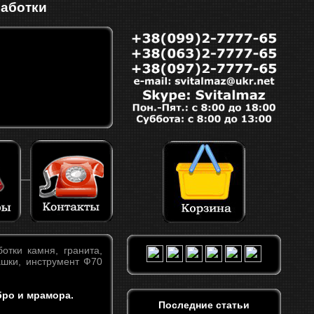
работки
тки камня, гранита,
ашки, инструмент Ф70
бро и мрамора.
Последние статьи