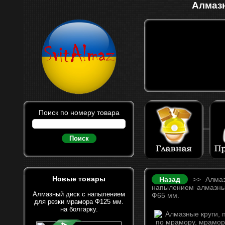
Алмазн
Поиск по номеру товара
Поиск
Новые товары
Назад
>> Алмазн
напылением алмазных
Алмазный диск с напылением
Ф65 мм.
для резки мрамора Ф125 мм.
на болгарку.