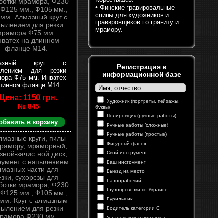
•
Финские гравировальные
спицы для художников и
гравировщиков по граниту и
мрамору.
мазный круг с
Регистрация в
ылением для резки
информационной базе
ора Ф75 мм. Инватех
линном фланце М14.
Цена: 1150 грн.
Художник (портреты, пейзажы,
№ 845
буквы)
Полировщик (ручные работы)
обавить в корзину
Ручные работы (сложные)
Ручные работы (простые)
Фигурный фасон
Свой инструмент
Ваш инструмент
Выезд на место
Разнорабочий
Грузопревозки по Украине
Бурильщик
Водитель категории С
Установщики памятников