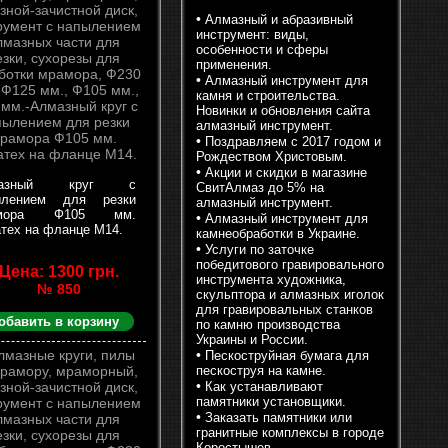
•
Алмазный и абразивный
инструмент: виды,
особенности и сферы
применения.
•
Алмазный инструмент для
камня и строительства.
Новинки и обновления сайта
алмазный инструмент.
•
Поздравляем с 2017 годом и
Рождеством Христовым.
•
Акции и скидки в магазине
мазный круг с
СвитАлмаз до 5% на
ылением для резки
алмазный инструмент.
амора Ф105 мм.
•
Алмазный инструмент для
тех на фланце М14.
камнеобработки в Украине.
•
Услуги по заточке
победитового гравировального
Цена: 1300 грн.
инструмента художника,
№ 850
скульптора и алмазных иголок
для гравировальных станков
обавить в корзину
по камню производства
Украины и России.
•
Пескоструйная бумага для
пескоструя на камне.
•
Как устанавливают
памятники установщики.
•
Заказать памятники или
гранитные комплексы в городе
Коростышев.