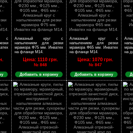
г с
Алмазный круг с
Алмазный круг с
Ал
езки
напылением для резки
напылением для резки
нап
атех
мрамора Ф75 мм. Инватех
мрамора Ф65 мм. Инватех
мрам
на фланце М14.
на фланце М14.
на д
н.
Цена: 1110 грн.
Цена: 1070 грн.
№ 848
№ 847
ну
Добавить в корзину
Добавить в корзину
Д