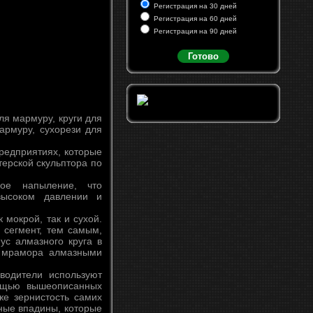
Регистрация на 30 дней
Регистрация на 60 дней
Регистрация на 90 дней
Готово
ля мармуру, круги для
мармуру, сухорези для
редприятиях, которые
терской скульптора по
ое напыление, что
высоком давлении и
 мокрой, так и сухой.
 сегмент, тем самым,
ус алмазного круга в
а мрамора алмазными
водители используют
мощью вышеописанных
же зернистость самих
ные впадины, которые