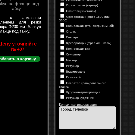
Стропольщик (карьер)
Окантовщик (станок)
Фрезеровщик (фрез 1600 или
уг с алмазным
3000)
ылением для резки
Полировщик (станок прижимной)
ора Ф230 мм. Sankyo
ланце под гайку.
Столяр
Слесарь
Цену уточняйте
Фрезеровщик (фрез 400, вазы)
№ 437
Полировщик ваз
Скульптор
обавить в корзину
Мастер
Ретушор
Гравировщик
Каменатёс
Оператор гравировального
станка
Художник-гравировщик
Ретушор-художник
Контактная информация