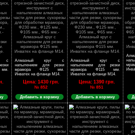
Ал
нап
г с
Алмазный круг с
Алмазный круг с
мр
езки
напылением для резки
напылением для резки
Инва
мм.
мрамора Ф125 мм.
мрамора Ф115 мм.
Инватех на фланце М14.
Инватех на фланце М14.
н.
Цена: 1430 грн.
Цена: 1390 грн.
№ 852
№ 851
ну
Добавить в корзину
Добавить в корзину
Д