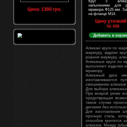
Круг с алмаз
напылением для р
Цена: 1300 грн.
мрамора Ф125 мм. Sa
на фланце М14.
Цену уточняй
№ 436
Добавить в корзи
Алмазні круги по мар
мармуру, відрізні кр
різання мармуру, алм
Алмазные круги по м
выполняют изделия из
мрамору.
Алмазный диск им
изготавливаются п
смешивании алмазов 
Для выбора алмазных 
При мокрой резке ис
предотвращая возмож
таком случае проис
дисками без использо
Для изготовления а
прочную сталь, кот
способов крепится а
алмазов. Между зубь