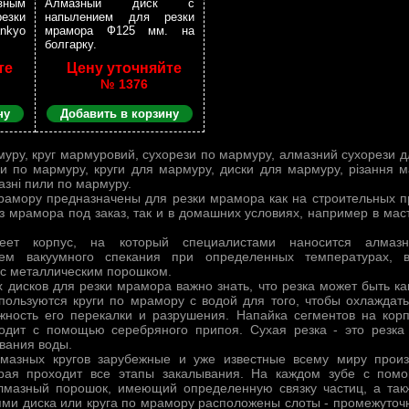
ным
Алмазный диск с
езки
напылением для резки
nkyo
мрамора Ф125 мм. на
болгарку.
те
Цену уточняйте
№ 1376
ну
Добавить в корзину
муру, круг мармуровий, сухорези по мармуру, алмазний сухорези д
уги по мармуру, круги для мармуру, диски для мармуру, різання 
азні пили по мармуру.
рамору предназначены для резки мрамора как на строительных п
 мрамора под заказ, так и в домашних условиях, например в мас
еет корпус, на который специалистами наносится алмазн
утем вакуумного спекания при определенных температурах, 
с металлическим порошком.
дисков для резки мрамора важно знать, что резка может быть как
пользуются круги по мрамору с водой для того, чтобы охлаждать
ность его перекалки и разрушения. Напайка сегментов на корп
ходит с помощью серебряного припоя. Сухая резка - это резк
вания воды.
лмазных кругов зарубежные и уже известные всему миру произ
орая проходит все этапы закалывания. На каждом зубе с по
лмазный порошок, имеющий определенную связку частиц, а так
ями диска или круга по мрамору расположены слоты - промежуточ