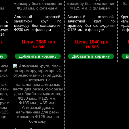
Алмазный отрезной-
Алмазный отрезной-
Кр
зачистной круг по
зачистной круг по
нап
г с
мрамору без охлаждения
мрамору без охлаждения
мрам
езки
Ф230 мм. с фланцем.
Ф125 мм. с фланцем.
на ф
атех
14.
н.
Цена: 3680 грн.
Цена: 1840 грн.
№ 840
№ 585
ну
Добавить в корзину
Добавить в корзину
Д