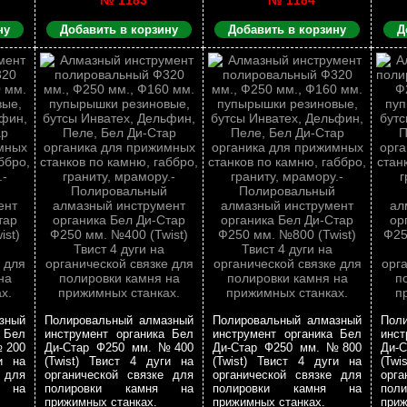
№ 1183
№ 1184
ну
Добавить в корзину
Добавить в корзину
Д
зный
Полировальный алмазный
Полировальный алмазный
Пол
 Бел
инструмент органика Бел
инструмент органика Бел
инст
№200
Ди-Стар Ф250 мм. №400
Ди-Стар Ф250 мм. №800
Ди-
и на
(Twist) Твист 4 дуги на
(Twist) Твист 4 дуги на
(Twi
 для
органической связке для
органической связке для
орга
я на
полировки камня на
полировки камня на
пол
прижимных станках.
прижимных станках.
приж