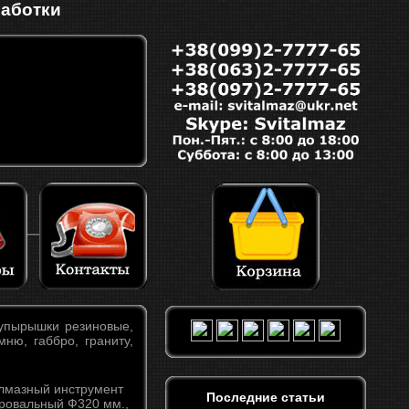
работки
упырышки резиновые,
ню, габбро, граниту,
Последние статьи