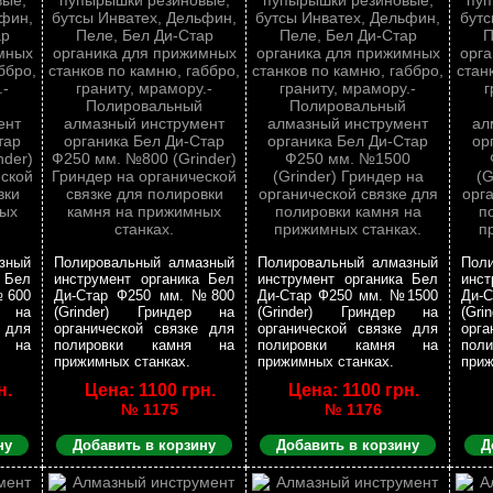
зный
Полировальный алмазный
Полировальный алмазный
Пол
 Бел
инструмент органика Бел
инструмент органика Бел
инст
№600
Ди-Стар Ф250 мм. №800
Ди-Стар Ф250 мм. №1500
Ди-
р на
(Grinder) Гриндер на
(Grinder) Гриндер на
(Gr
 для
органической связке для
органической связке для
орга
я на
полировки камня на
полировки камня на
пол
прижимных станках.
прижимных станках.
приж
н.
Цена: 1100 грн.
Цена: 1100 грн.
№ 1175
№ 1176
ну
Добавить в корзину
Добавить в корзину
Д