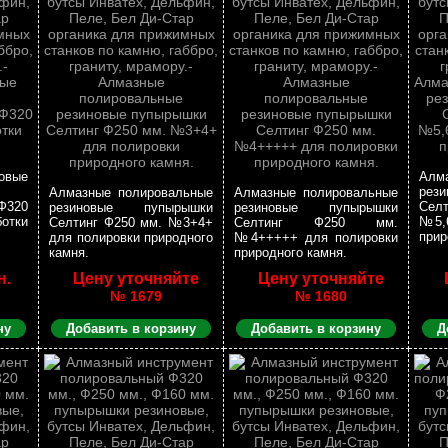
овые
Алм
рез
Алмазные полировальные
Алмазные полировальные
Ф320
Се
резиновые пупырышки
резиновые пупырышки
отки
№5,
Селтинг Ф250 мм. №3+4+
Селтинг Ф250 мм.
прир
для полировки природного
№4+++++ для полировки
камня.
природного камня.
н.
Цену уточняйте
Цену уточняйте
№ 1679
№ 1680
ну
Добавить в корзину
Добавить в корзину
Д