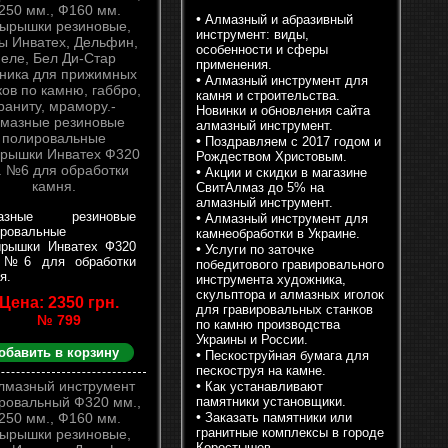
•
Алмазный и абразивный
инструмент: виды,
особенности и сферы
применения.
•
Алмазный инструмент для
камня и строительства.
Новинки и обновления сайта
алмазный инструмент.
•
Поздравляем с 2017 годом и
Рождеством Христовым.
•
Акции и скидки в магазине
СвитАлмаз до 5% на
алмазный инструмент.
азные резиновые
•
Алмазный инструмент для
ировальные
камнеобработки в Украине.
ырышки Инватех Ф320
•
Услуги по заточке
 №6 для обработки
победитового гравировального
я.
инструмента художника,
скульптора и алмазных иголок
Цена: 2350 грн.
для гравировальных станков
№ 799
по камню производства
Украины и России.
обавить в корзину
•
Пескоструйная бумага для
пескоструя на камне.
•
Как устанавливают
памятники установщики.
•
Заказать памятники или
гранитные комплексы в городе
Коростышев.