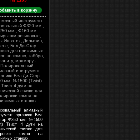
№ 1185
обавить в корзину
ировальный алмазный
румент органика Бел
Стар Ф250 мм. №1500
st) Твист 4 дуги на
нической связке для
ировки камня на
имных станках.