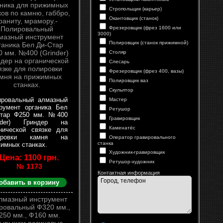
Стропольщик (карьер)
Окантовщик (станок)
Фрезеровщик (фрез 1600 или
3000)
Полировщик (станок прижимной)
Столяр
Слесарь
Фрезеровщик (фрез 400, вазы)
Полировщик ваз
Скульптор
ировальный алмазный
Мастер
румент органика Бел
Ретушор
Стар Ф250 мм. №400
Гравировщик
inder) Гриндер на
Каменатёс
нической связке для
ировки камня на
Оператор гравировального
станка
имных станках.
Художник-гравировщик
Цена: 1100 грн.
Ретушор-художник
№ 1173
Контактная информация
обавить в корзину