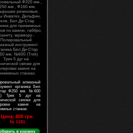
ировальный алмазный
румент органика Бел
Стар Ф250 мм. №600
ek) Трек 5 дуг на
нической связке для
ировки камня на
имных станках.
Цена: 800 грн.
№ 1181
обавить в корзину