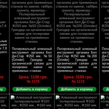
ьные
ышки
№7,8
Полировальный алмазный
Полировальный алмазный
Пол
дного
инструмент органика Бел
инструмент органика Бел
инст
Ди-Стар Ф250 мм. №50
Ди-Стар Ф250 мм. №200
Ди-
(Grinder) Гриндер на
(Grinder) Гриндер на
(Gr
органической связке для
органической связке для
орга
полировки камня на
полировки камня на
пол
прижимных станках.
прижимных станках.
приж
те
Цена: 1100 грн.
Цена: 1100 грн.
№ 1170
№ 1172
ну
Добавить в корзину
Добавить в корзину
Д