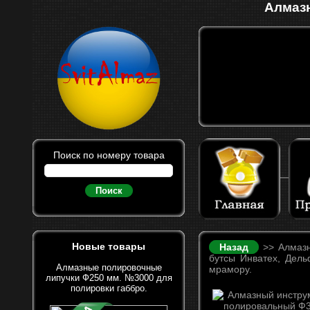
Алмазн
Поиск по номеру товара
Поиск
Новые товары
Назад
>> Алмазн
бутсы Инватех, Дель
Алмазные полировочные
мрамору.
липучки Ф250 мм. №3000 для
полировки габбро.