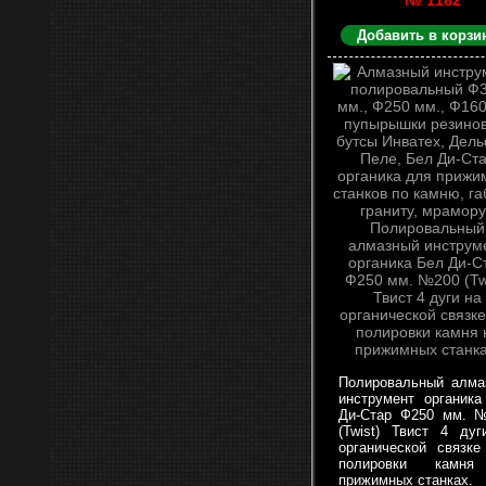
№ 1182
Добавить в корзи
Полировальный алма
инструмент органика
Ди-Стар Ф250 мм. 
(Twist) Твист 4 дуг
органической связке
полировки камн
прижимных станках.