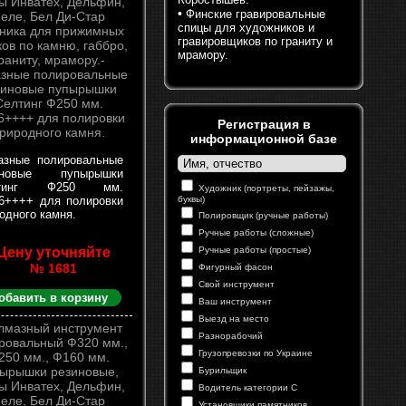
•
Финские гравировальные
спицы для художников и
гравировщиков по граниту и
мрамору.
Регистрация в
информационной базе
азные полировальные
иновые пупырышки
лтинг Ф250 мм.
Художник (портреты, пейзажы,
6++++ для полировки
буквы)
одного камня.
Полировщик (ручные работы)
Ручные работы (сложные)
Цену уточняйте
Ручные работы (простые)
№ 1681
Фигурный фасон
Свой инструмент
обавить в корзину
Ваш инструмент
Выезд на место
Разнорабочий
Грузопревозки по Украине
Бурильщик
Водитель категории С
Установщики памятников