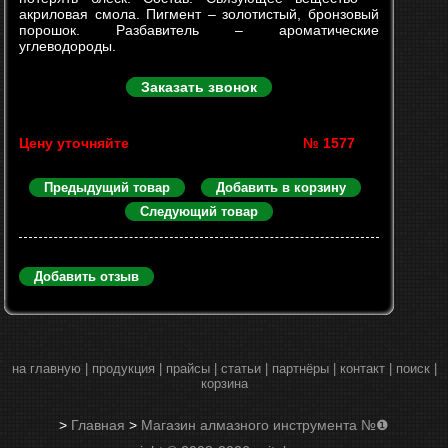
акриловая смола. Пигмент – золотистый, бронзовый
порошок. Разбавитель – ароматические
углеводороды.
Заказать звонок
Цену уточняйте
№ 1577
Предыдущий товар
Добавить в корзину
Следующий товар
Добавить отзыв
на главную
|
продукция
|
прайсы
|
статьи
|
партнёры
|
контакт
|
поиск
|
корзина
>
Главная
>
Магазин алмазного инструмента №❶