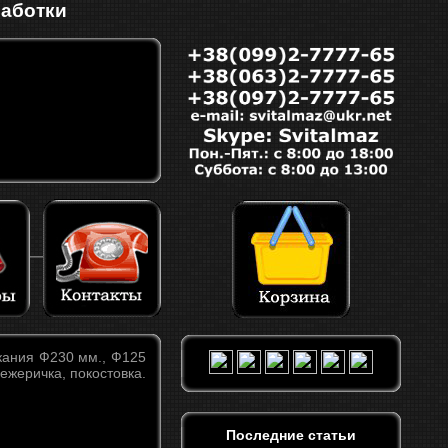
работки
екания Ф230 мм., Ф125
межеричка, покостовка.
Последние статьи