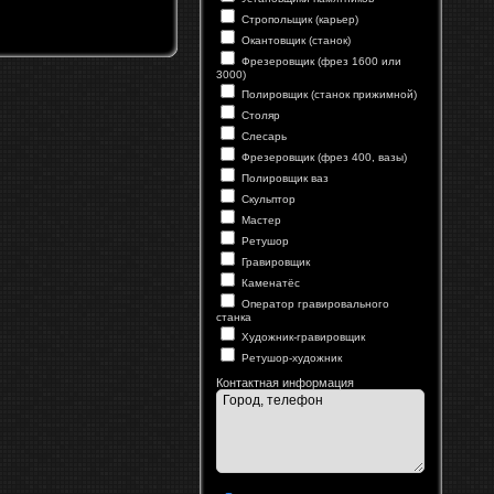
Стропольщик (карьер)
Окантовщик (станок)
Фрезеровщик (фрез 1600 или
3000)
Полировщик (станок прижимной)
Столяр
Слесарь
Фрезеровщик (фрез 400, вазы)
Полировщик ваз
Скульптор
Мастер
Ретушор
Гравировщик
Каменатёс
Оператор гравировального
станка
Художник-гравировщик
Ретушор-художник
Контактная информация