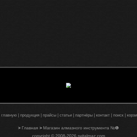
 главную
|
продукция
|
прайсы
|
статьи
|
партнёры
|
контакт
|
поиск
|
корз
>
Главная
>
Магазин алмазного инструмента №❶
copyright © 2008-2026 svitalmaz.com