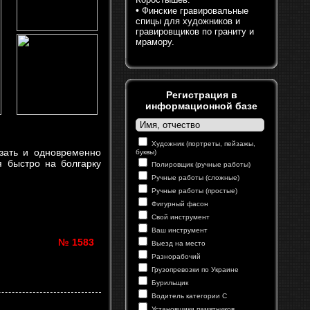
•
Финские гравировальные
спицы для художников и
гравировщиков по граниту и
мрамору.
Регистрация в
информационной базе
Художник (портреты, пейзажы,
зать и одновременно
буквы)
я быстро на болгарку
Полировщик (ручные работы)
Ручные работы (сложные)
Ручные работы (простые)
Фигурный фасон
Свой инструмент
Ваш инструмент
№ 1583
Выезд на место
Разнорабочий
Грузопревозки по Украине
Бурильщик
Водитель категории С
Установщики памятников