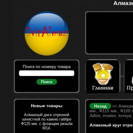
Алмазн
Поиск по номеру товара
Поиск
Новые товары
Назад
>> Алмазны
мм., Ф115 мм., Ф105 м
Алмазный диск отрезной
Adtns, invatex, koreya, 
зачистной по камню габбро
Ф125 мм. с фланцем резьба
Алмазный круг отре
М14.