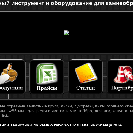
ый инструмент и оборудование для камнеоб
е отрезные зачистные круги, диски, сухорезы, пилы горячего сп
м., Ф85 мм., для резки и чистки камня габбро, лезники, капуста, 
distar.
зной зачистной по камню габбро Ф230 мм. на фланце М14.