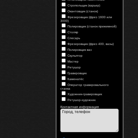
Стропольщик (карьер)
Окантовщик (станок)
Фрезеровщик (фрез 1600 или
3000)
Полировщик (станок прижимной)
Столяр
Слесарь
Фрезеровщик (фрез 400, вазы)
Полировщик ваз
Скульптор
Мастер
Ретушор
Гравировщик
Каменатёс
Оператор гравировального
станка
Художник-гравировщик
Ретушор-художник
Контактная информация