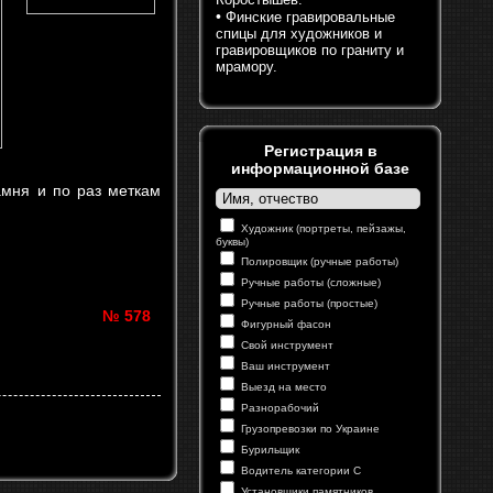
•
Финские гравировальные
спицы для художников и
гравировщиков по граниту и
мрамору.
Регистрация в
информационной базе
амня и по раз меткам
Художник (портреты, пейзажы,
буквы)
Полировщик (ручные работы)
Ручные работы (сложные)
Ручные работы (простые)
№ 578
Фигурный фасон
Свой инструмент
Ваш инструмент
Выезд на место
Разнорабочий
Грузопревозки по Украине
Бурильщик
Водитель категории С
Установщики памятников