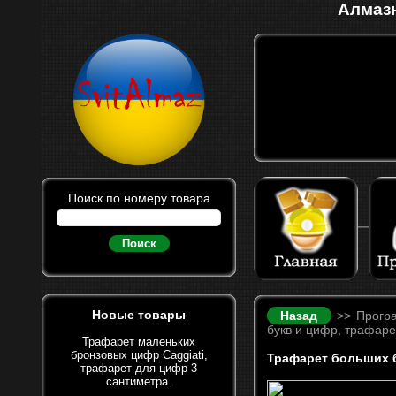
Алмазн
Поиск по номеру товара
Поиск
Новые товары
Назад
>> Програ
букв и цифр, трафарет
Трафарет маленьких
бронзовых цифр Caggiati,
Трафарет больших б
трафарет для цифр 3
сантиметра.