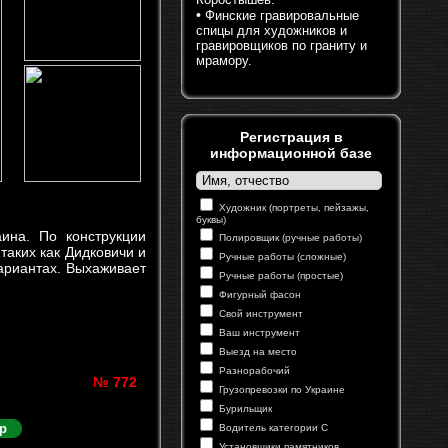
•
Финские гравировальные
спицы для художников и
гравировщиков по граниту и
мрамору.
Регистрация в
информационной базе
Художник (портреты, пейзажы,
буквы)
ина. По конструкции
Полировщик (ручные работы)
таких как Дидковичи и
Ручные работы (сложные)
ариантах. Выхаживает
Ручные работы (простые)
Фигурный фасон
Свой инструмент
Ваш инструмент
Выезд на место
Разнорабочий
№ 772
Грузопревозки по Украине
Бурильщик
р
Водитель категории С
Установщики памятников