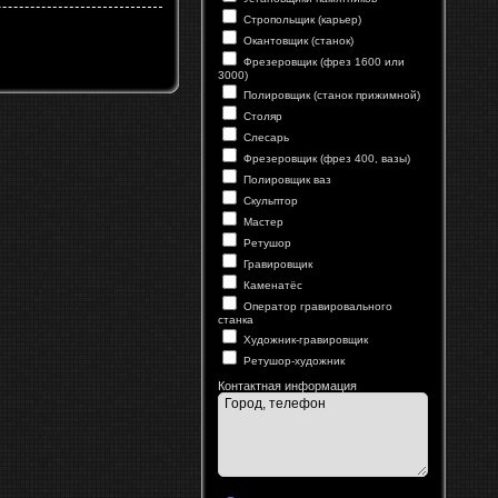
Стропольщик (карьер)
Окантовщик (станок)
Фрезеровщик (фрез 1600 или
3000)
Полировщик (станок прижимной)
Столяр
Слесарь
Фрезеровщик (фрез 400, вазы)
Полировщик ваз
Скульптор
Мастер
Ретушор
Гравировщик
Каменатёс
Оператор гравировального
станка
Художник-гравировщик
Ретушор-художник
Контактная информация