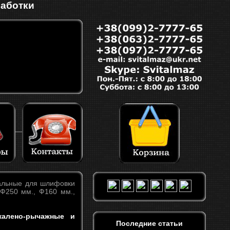
работки
альные для шлифовки
 Ф250 мм., Ф160 мм.,
алено-рычажные и
Последние статьи