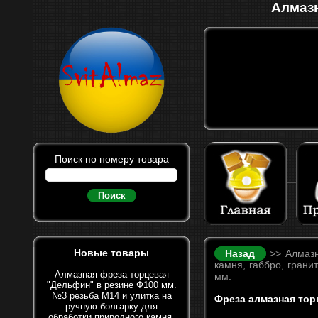
Алмазн
Поиск по номеру товара
Поиск
Новые товары
Назад
>> Алмазн
камня, габбро, грани
Алмазная фреза торцевая
мм.
"Дельфин" в резине Ф100 мм.
№3 резьба М14 и улитка на
Фреза алмазная тор
ручную болгарку для
обработки природного камня.