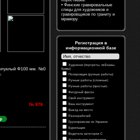
•
Финские гравировальные
спицы для художников и
гравировщиков по граниту и
мрамору.
Регистрация в
информационной базе
Художник (портреты, пейзажы,
ыпуклый Ф100 мм. №0
буквы)
.
Полировщик (ручные работы)
Ручные работы (сложные)
Ручные работы (простые)
Фигурный фасон
Свой инструмент
№ 876
Ваш инструмент
Выезд на место
Разнорабочий
р
Грузопревозки по Украине
Бурильщик
Водитель категории С
Установщики памятников