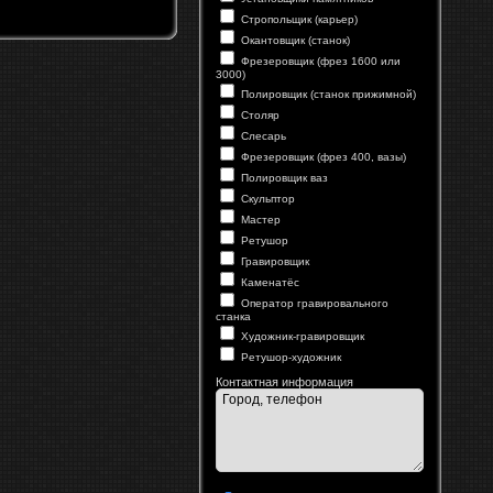
Стропольщик (карьер)
Окантовщик (станок)
Фрезеровщик (фрез 1600 или
3000)
Полировщик (станок прижимной)
Столяр
Слесарь
Фрезеровщик (фрез 400, вазы)
Полировщик ваз
Скульптор
Мастер
Ретушор
Гравировщик
Каменатёс
Оператор гравировального
станка
Художник-гравировщик
Ретушор-художник
Контактная информация