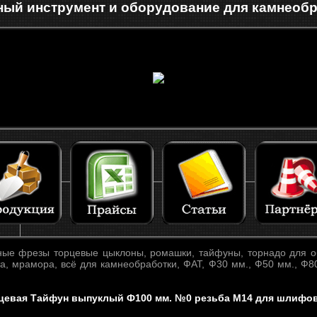
ый инструмент и оборудование для камнеоб
ые фрезы торцевые цыклоны, ромашки, тайфуны, торнадо для о
та, мрамора, всё для камнеобработки, ФАТ, Ф30 мм., Ф50 мм., Ф
цевая Тайфун выпуклый Ф100 мм. №0 резьба М14 для шлифов