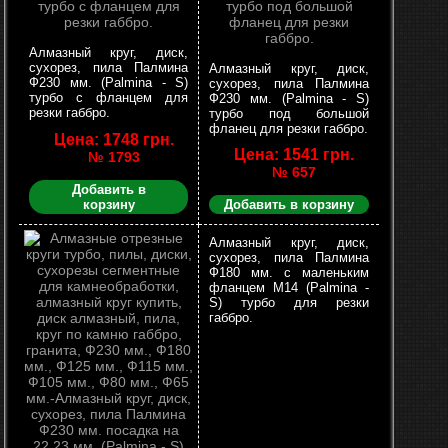
Алмазный круг, диск,
сухорез, пила Палмина
Алмазный круг, диск,
Ф230 мм. (Palmina - S)
сухорез, пила Палмина
турбо с фланцем для
Ф230 мм. (Palmina - S)
резки габбро.
турбо под большой
фланец для резки габбро.
Цена: 1748 грн.
Цена: 1541 грн.
№ 1793
№ 657
Добавить в
корзину
Добавить в корзину
Алмазный круг, диск,
сухорез, пила Палмина
Ф180 мм. с маленьким
фланцем М14 (Palmina -
S) турбо для резки
габбро.