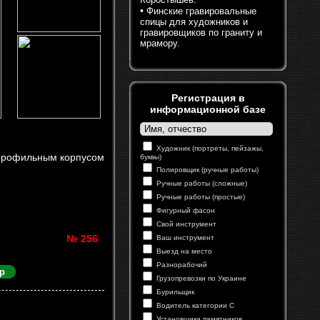
•
Финские гравировальные
спицы для художников и
гравировщиков по граниту и
мрамору.
Регистрация в
информационной базе
Художник (портреты, пейзажы,
с профильным корпусом
буквы)
Полировщик (ручные работы)
Ручные работы (сложные)
Ручные работы (простые)
Фигурный фасон
Свой инструмент
№ 256
Ваш инструмент
Выезд на место
Разнорабочий
р
Грузопревозки по Украине
Бурильщик
Водитель категории С
Установщики памятников