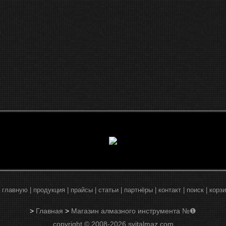
 главную
|
продукция
|
прайсы
|
статьи
|
партнёры
|
контакт
|
поиск
|
корз
>
Главная
>
Магазин алмазного инструмента №❶
copyright © 2008-2026 svitalmaz.com