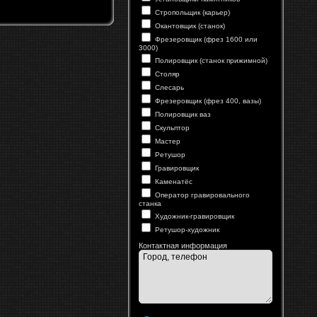
Стропольщик (карьер)
Окантовщик (станок)
Фрезеровщик (фрез 1600 или
3000)
Полировщик (станок прижимной)
Столяр
Слесарь
Фрезеровщик (фрез 400, вазы)
Полировщик ваз
Скульптор
Мастер
Ретушор
Гравировщик
Каменатёс
Оператор гравировального
станка
Художник-гравировщик
Ретушор-художник
Контактная информация