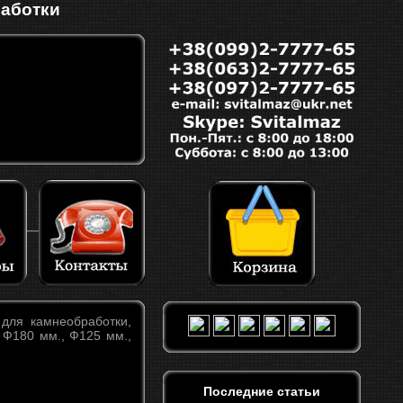
работки
для камнеобработки,
, Ф180 мм., Ф125 мм.,
Последние статьи